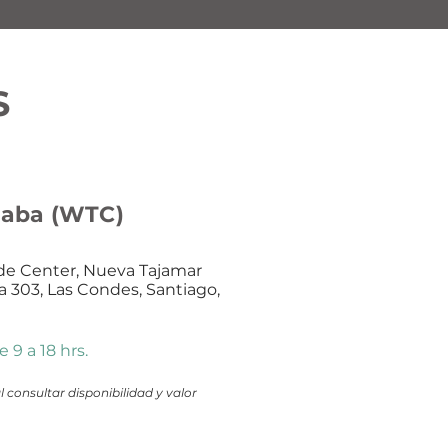
S
laba (WTC)
ade Center, Nueva Tajamar
na 303, Las Condes, Santiago,
 9 a 18 hrs.
 consultar disponibilidad y valor