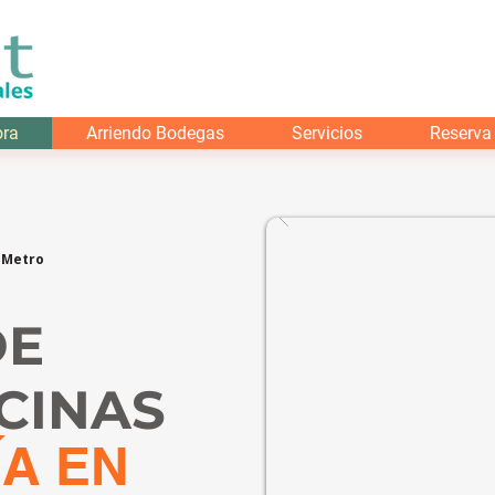
ora
Arriendo Bodegas
Servicios
Reserva
 Metro
DE
ICINAS
ÍA EN