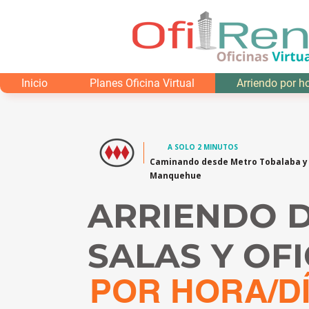
Inicio
Planes Oficina Virtual
Arriendo por h
A SOLO 2 MINUTOS
Caminando desde Metro Tobalaba y
Manquehue
ARRIENDO 
SALAS Y OF
POR HORA/D