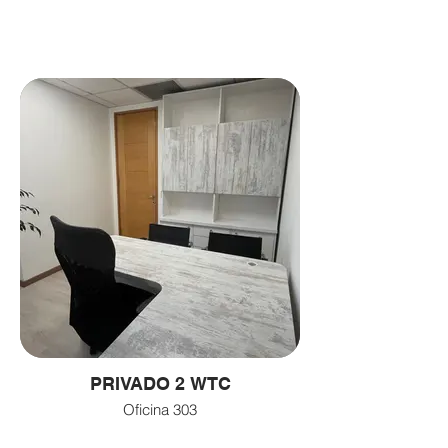
Quiero esta oficina!
PRIVADO 2 WTC
Oficina 303