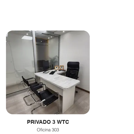
Quiero esta oficina!
PRIVADO 3 WTC
Oficina 303