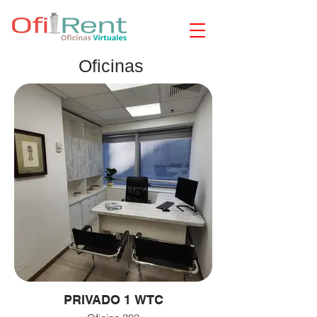
Oficinas
PRIVADO 1 WTC