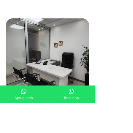
Quiero esta oficina!
Apoquindo
Tobalaba
PRIVADO 3 WTC
Oficina 303
Quiero esta oficina!