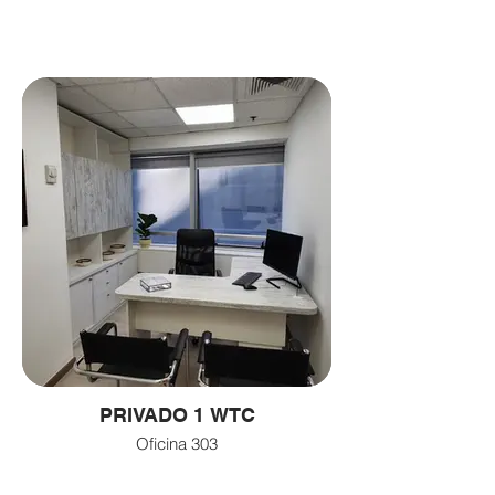
Quiero esta oficina!
PRIVADO 1 WTC
Oficina 303