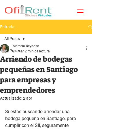
Entrada
All Posts
Marcela Reynoso
All Posts
24 mar
2 min de lectura
Arriendo de bodegas
encabezado
pequeñas en Santiago
para empresas y
emprendedores
Actualizado:
2 abr
Si estás buscando arrendar una 
bodega pequeña en Santiago, para 
cumplir con el SII, seguramente 