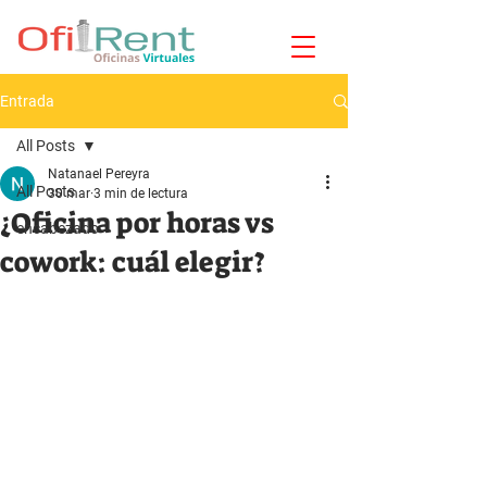
Entrada
All Posts
Natanael Pereyra
All Posts
30 mar
3 min de lectura
¿Oficina por horas vs
encabezado
cowork: cuál elegir?