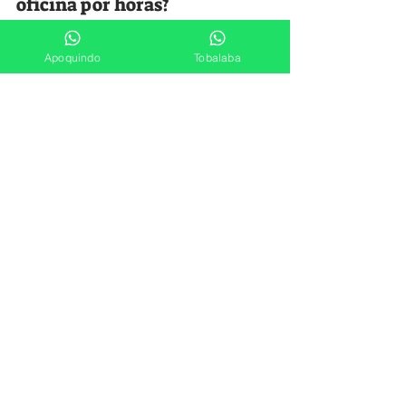
oficina por horas?
La oficina por horas suele ser más 
económica si no necesitas un espacio 
Apoquindo
Tobalaba
todos los días.
¿Puedo usar oficina por horas 
para reuniones con clientes?
Sí, es una de las principales ventajas: 
ofrece privacidad y una imagen 
profesional.
¿El cowork sirve para 
reuniones privadas?
No siempre. Algunos cowork tienen 
salas, pero suelen requerir reserva 
adicional.
¿Se puede combinar cowork y 